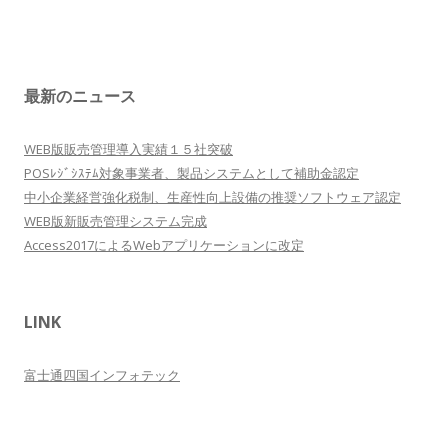
最新のニュース
WEB版販売管理導入実績１５社突破
POSﾚｼﾞｼｽﾃﾑ対象事業者、製品システムとして補助金認定
中小企業経営強化税制、生産性向上設備の推奨ソフトウェア認定
WEB版新販売管理システム完成
Access2017によるWebアプリケーションに改定
LINK
富士通四国インフォテック