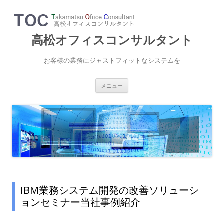
高松オフィスコンサルタント
お客様の業務にジャストフィットなシステムを
コ
メニュー
ン
テ
ン
ツ
へ
ス
キ
ッ
プ
IBM業務システム開発の改善ソリューシ
ョンセミナー当社事例紹介