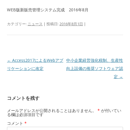
WEB版新販売管理システム完成 2016年8月
カテゴリー:
ニュース
| 投稿日:
2016年8月1日
|
投
←
Access2017によるWebアプ
中小企業経営強化税制、生産性
稿
リケーションに改定
向上設備の推奨ソフトウェア認
ナ
定
→
ビ
ゲ
コメントを残す
ー
シ
メールアドレスが公開されることはありません。
*
が付いてい
る欄は必須項目です
ョ
コメント
*
ン