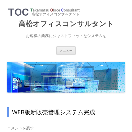
高松オフィスコンサルタント
お客様の業務にジャストフィットなシステムを
コ
メニュー
ン
テ
ン
ツ
へ
ス
キ
ッ
プ
WEB版新販売管理システム完成
コメントを残す